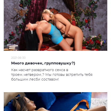
2021-06-30
Много девочек, групповушку?)
Как насчет развратного секса в
троем..четвером..? Мы готовы встретить тебя
большим лесби составом!