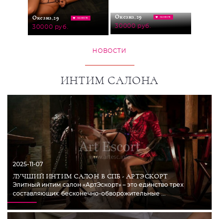
Оксана,
29
Оксана,
Оксана,
29
ЕСТЕ
НА МЕСТЕ
НА МЕСТЕ
30000 руб.
30000
30000 руб.
НОВОСТИ
ИНТИМ САЛОНА
2025-11-07
ЛУЧШИЙ ИНТИМ САЛОН В СПБ - АРТЭСКОРТ
Элитный интим салон «АртЭскорт» – это единство трех
составляющих: бесконечно-обворожительные ...