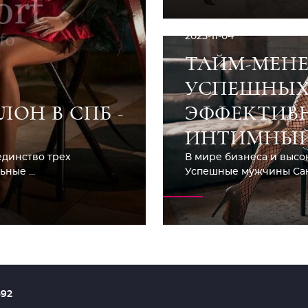
2025-11-04
ТАЙМ-МЕН
УСПЕШНЫХ
ОН В СПБ -
ЭФФЕКТИВ
ИНТИМНЫЙ
единство трех
В мире бизнеса и высок
ные ...
Успешные мужчины Санк
692