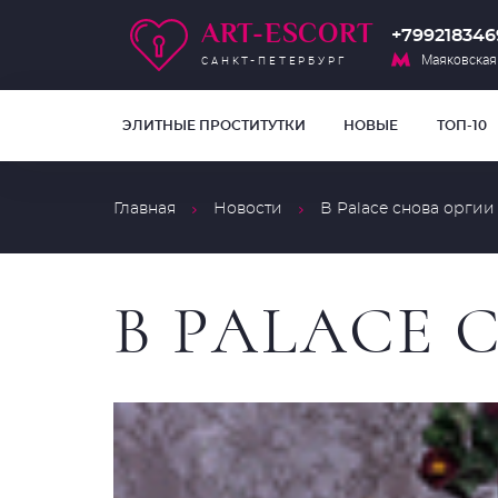
ART-ESCORT
+799218346
Маяковская
САНКТ-ПЕТЕРБУРГ
ЭЛИТНЫЕ ПРОСТИТУТКИ
НОВЫЕ
ТОП-10
Главная
Новости
В Palace снова оргии
В PALACE 