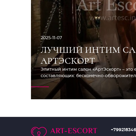
2025-11-07
ЛУЧШИЙ ИНТИМ САЛ
АРТЭСКОРТ
Элитный интим салон «АртЭскорт» – это 
составляющих: бесконечно-обворожитель
ART-ESCORT
+79921834