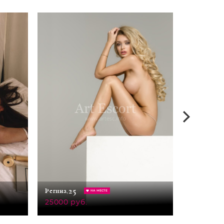
29
25
Оксана,
Регина,
НА МЕСТЕ
30000 ру
25000 руб.