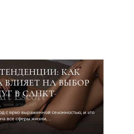
ТЕНДЕНЦИИ: КАК
А ВЛИЯЕТ НА ВЫБОР
УГ В САНКТ-
Е
од с ярко выраженной сезонностью, и это
а все сферы жизни, ...