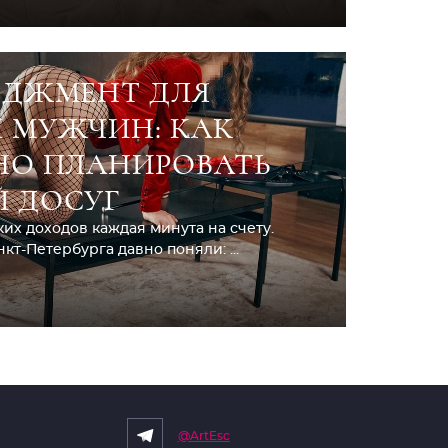
ЕДЖМЕНТ ДЛЯ
 МУЖЧИН: КАК
НО ПЛАНИРОВАТЬ
 ДОСУГ
их доходов каждая минута на счету.
т-Петербурга давно поняли: ...
@ArtEsc