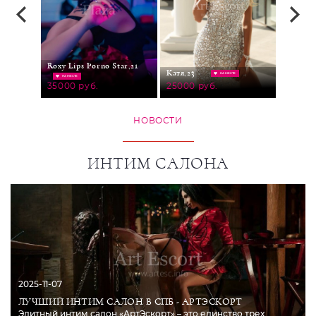
Roxy Lips Porno Star,
21
Евгения
Катя,
23
НА МЕСТЕ
НА МЕСТЕ
15000 
35000 руб.
25000 руб.
НОВОСТИ
ИНТИМ САЛОНА
2025-11-07
ЛУЧШИЙ ИНТИМ САЛОН В СПБ - АРТЭСКОРТ
Элитный интим салон «АртЭскорт» – это единство трех