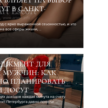
А ВЛИЯЕТ НА ВЫБОР
УГ В САНКТ-
Е
од с ярко выраженной сезонностью, и это
а все сферы жизни, ...
ЕДЖМЕНТ ДЛЯ
 МУЖЧИН: КАК
НО ПЛАНИРОВАТЬ
 ДОСУГ
их доходов каждая минута на счету.
т-Петербурга давно поняли: ...