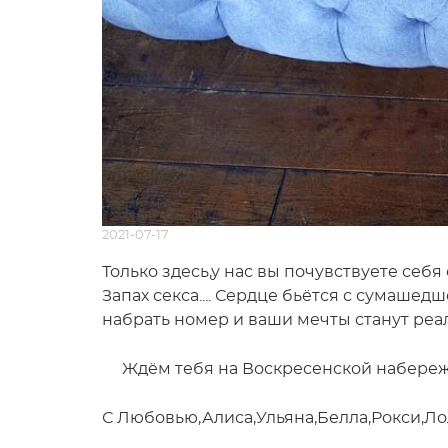
2021-07-17
Только здесь,у нас вы почувствуете себя 
Запах секса.... Сердце бьётся с сумашед
набрать номер и ваши мечты станут реа
Ждём тебя на Воскресенской набережно
С Любовью,Алиса,Ульяна,Белла,Рокси,Лол