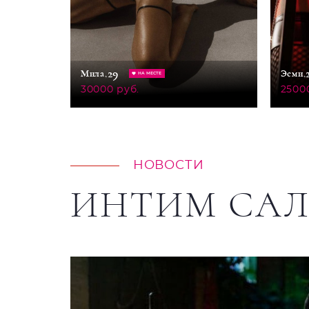
29
Мила,
Эсми,
НА МЕСТЕ
30000 руб.
2500
НОВОСТИ
ИНТИМ СА