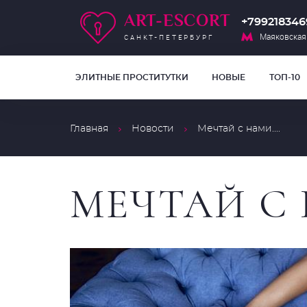
ART-ESCORT
+799218346
Маяковская
САНКТ-ПЕТЕРБУРГ
ЭЛИТНЫЕ ПРОСТИТУТКИ
НОВЫЕ
ТОП-10
Главная
Новости
Мечтай с нами....
МЕЧТАЙ С 