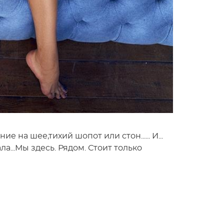
 на шее,тихий шопот или стон...... И...
а...Мы здесь. Рядом. Стоит только