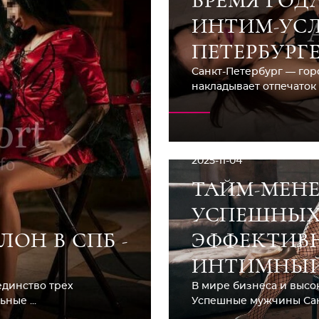
ВРЕМЯ ГОД
ИНТИМ-УСЛ
ПЕТЕРБУРГ
Санкт-Петербург — гор
накладывает отпечаток н
2025-11-04
ТАЙМ-МЕН
УСПЕШНЫХ
ОН В СПБ -
ЭФФЕКТИВ
ИНТИМНЫЙ
единство трех
В мире бизнеса и высок
ные ...
Успешные мужчины Санк