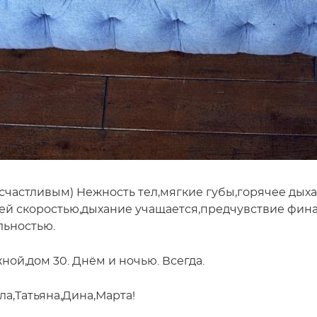
счастливым) Нежность тел,мягкие губы,горячее дыхание
шей скоростью,дыхание учащается,предчувствие финал
льностью.
й,дом 30. Днём и ночью. Всегда.
а,Татьяна,Дина,Марта!