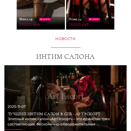
Милана
Мила,
29
Эсми,
24
МЕСТЕ
НА МЕСТЕ
НА МЕСТЕ
25000
30000 руб.
25000 руб.
НОВОСТИ
ИНТИМ САЛОНА
2025-11-07
ЛУЧШИЙ ИНТИМ САЛОН В СПБ - АРТЭСКОРТ
Элитный интим салон «АртЭскорт» – это единство трех
составляющих: бесконечно-обворожительные ...