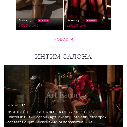
Милана
Мила,
29
Эсми,
24
МЕСТЕ
НА МЕСТЕ
НА МЕСТЕ
25000
30000 руб.
25000 руб.
НОВОСТИ
ИНТИМ САЛОНА
2025-11-07
ЛУЧШИЙ ИНТИМ САЛОН В СПБ - АРТЭСКОРТ
Элитный интим салон «АртЭскорт» – это единство трех
составляющих: бесконечно-обворожительные ...