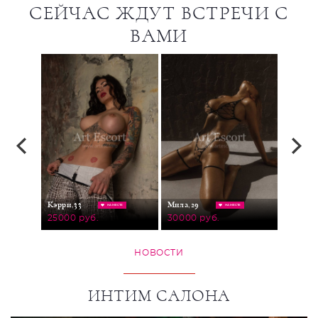
СЕЙЧАС ЖДУТ ВСТРЕЧИ С
ВАМИ
Виктор
Кэрри,
33
Мила,
29
НА МЕСТЕ
НА МЕСТЕ
25000
25000 руб.
30000 руб.
НОВОСТИ
ИНТИМ САЛОНА