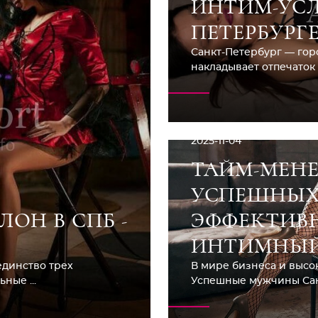
ИНТИМ-УСЛ
ПЕТЕРБУРГ
Санкт-Петербург — гор
накладывает отпечаток н
2025-11-04
ТАЙМ-МЕН
УСПЕШНЫХ
ОН В СПБ -
ЭФФЕКТИВ
ИНТИМНЫЙ
единство трех
В мире бизнеса и высок
ные ...
Успешные мужчины Санк