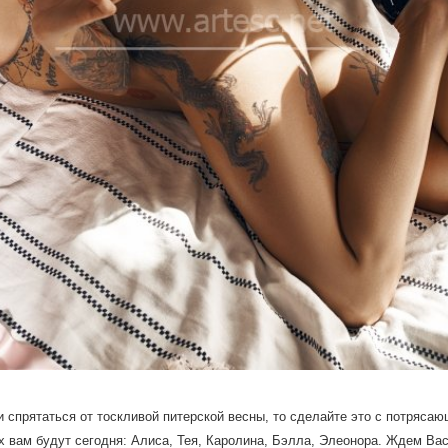
и спрятаться от тоскливой питерской весны
, то сделайте это с потряса
х вам будут сегодня: Алиса
, Тея
, Каролина
, Бэлла
, Элеонора. Ждем Вас