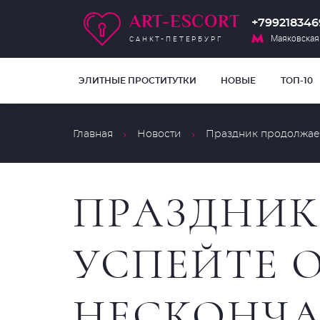
ART-ESCORT
+799218346
Маяковская
САНКТ-ПЕТЕРБУРГ
ЭЛИТНЫЕ ПРОСТИТУТКИ
НОВЫЕ
ТОП-10
Главная
Новости
Праздник продолжаетс
ПРАЗДНИК
УСПЕЙТЕ О
НЕСКОНЧА