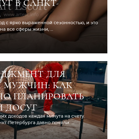
УГ В САНКТ-
Е
од с ярко выраженной сезонностью, и это
а все сферы жизни, ...
ЕДЖМЕНТ ДЛЯ
 МУЖЧИН: КАК
НО ПЛАНИРОВАТЬ
 ДОСУГ
их доходов каждая минута на счету.
т-Петербурга давно поняли: ...