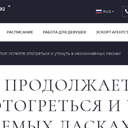
92
RUS
РАСПИСАНИЕ
РАБОТА ДЛЯ ДЕВУШЕК
ЭСКОРТ АГЕНТС
я! Успейте отогреться и утонуть в нескончаемых ласках!
 ПРОДОЛЖАЕТ
ТОГРЕТЬСЯ И
ЕМЫХ ЛАСКАХ